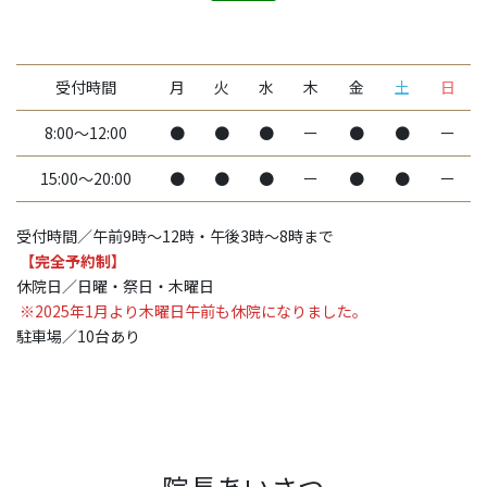
受付時間
月
火
水
木
金
土
日
8:00〜12:00
●
●
●
ー
●
●
ー
15:00〜20:00
●
●
●
ー
●
●
ー
受付時間／午前9時～12時・午後3時～8時まで
【完全予約制】
休院日／日曜・祭日・木曜日
※2025年1月より木曜日午前も休院になりました。
駐車場／10台あり