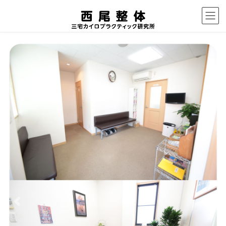
コ
ナ
ン
ビ
テ
ゲ
ン
ー
ツ
シ
へ
ョ
ス
ン
キ
に
ッ
移
プ
動
Previous
Next