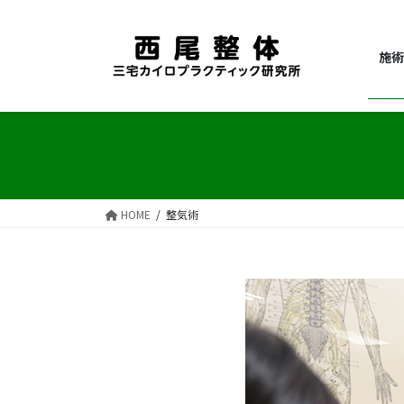
コ
ナ
ン
ビ
テ
ゲ
施術
ン
ー
ツ
シ
へ
ョ
ス
ン
キ
に
ッ
移
プ
動
HOME
整気術