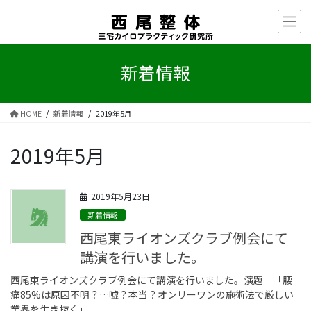
コ
ナ
ン
ビ
テ
ゲ
ン
ー
ツ
シ
新着情報
へ
ョ
ス
ン
キ
に
HOME
新着情報
2019年5月
ッ
移
プ
動
2019年5月
2019年5月23日
新着情報
西尾東ライオンズクラブ例会にて
講演を行いました。
西尾東ライオンズクラブ例会にて講演を行いました。演題 「腰
痛85%は原因不明？…嘘？本当？オンリーワンの施術法で厳しい
業界を生き抜く」