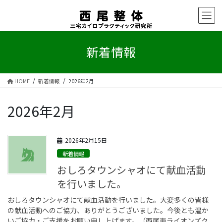
コ
ナ
ン
ビ
テ
ゲ
ン
ー
ツ
シ
新着情報
へ
ョ
ス
ン
キ
に
HOME
新着情報
2026年2月
ッ
移
プ
動
2026年2月
2026年2月15日
新着情報
おしろタウンシャオにて献血活動
を行いました。
おしろタウンシャオにて献血活動を行いました。大変多くの皆様
の献血活動へのご協力、ありがとうございました。今後とも温か
いご協力・ご支援をお願い申し上げます。（西尾東ライオンズク